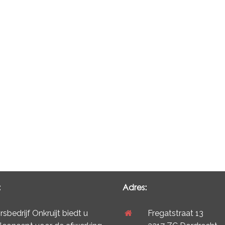
:
Adres:
sbedrijf Onkruijt biedt u
Fregatstraat 13