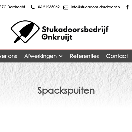
17 ZC Dordrecht
06 21235062
info@stucadoor-dordrecht.nl
er ons
Afwerkingen
Referenties
Contact
Spackspuiten